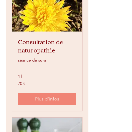
Consultation de
naturopathie
séance de suivi
1 h
70
70 €
euros
Plus d'infos