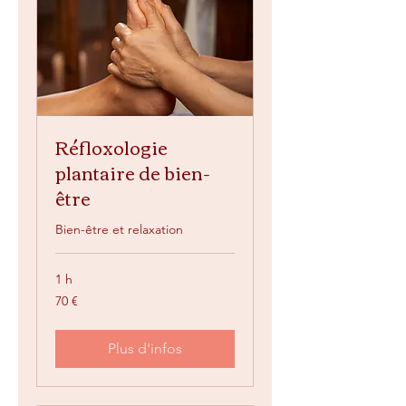
Réfloxologie
plantaire de bien-
être
Bien-être et relaxation
1 h
70
70 €
euros
Plus d'infos