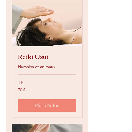
Reiki Usui
Humains et animaux
1 h
70
70 €
euros
Plus d'infos