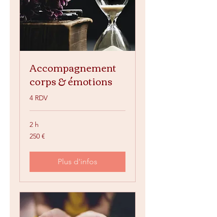
Accompagnement
corps & émotions
4 RDV
2 h
250
250 €
euros
Plus d'infos