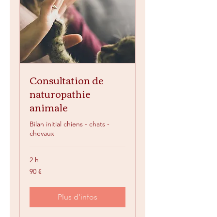
Consultation de
naturopathie
animale
Bilan initial chiens - chats -
chevaux
2 h
90
90 €
euros
Plus d'infos