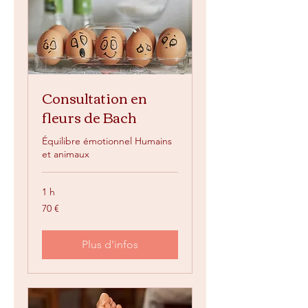
Consultation en
fleurs de Bach
Équilibre émotionnel Humains
et animaux
1 h
70
70 €
euros
Plus d'infos