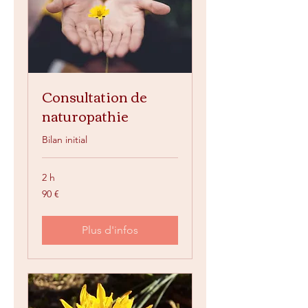
Consultation de
naturopathie
Bilan initial
2 h
90
90 €
euros
Plus d'infos